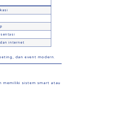
kasi
ap
esentasi
dan internet
eeting, dan event modern.
m memiliki sistem smart atau