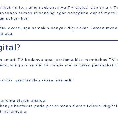
ihat mirip, namun sebenarnya TV digital dan smart TV 
bedaan tersebut penting agar pengguna dapat memili
n sehari-hari.
untuk event juga semakin banyak digunakan karena menaw
 biasa.
ital?
n smart TV bedanya apa, pertama kita membahas TV dig
mendukung siaran digital tanpa memerlukan perangkat 
ualitas gambar dan suara menjadi:
anding siaran analog.
anya berfokus pada penerimaan siaran televisi digital
i multimedia.