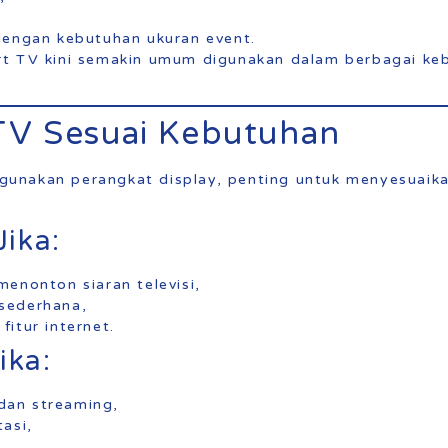
dengan kebutuhan ukuran event.
rt TV kini semakin umum digunakan dalam berbagai k
TV Sesuai Kebutuhan
unakan perangkat display, penting untuk menyesuaik
Jika:
enonton siaran televisi,
sederhana,
itur internet.
ika:
an streaming,
asi,