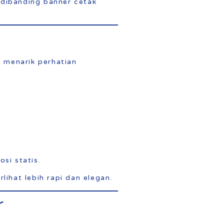
 dibanding banner cetak
k menarik perhatian
si statis.
ihat lebih rapi dan elegan.
r