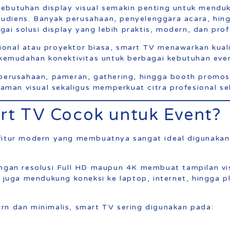
ebutuhan display visual semakin penting untuk menduk
diens. Banyak perusahaan, penyelenggara acara, hingga
i solusi display yang lebih praktis, modern, dan prof
onal atau proyektor biasa, smart TV menawarkan kualit
a kemudahan konektivitas untuk berbagai kebutuhan eve
 perusahaan, pameran, gathering, hingga booth promo
an visual sekaligus memperkuat citra profesional se
t TV Cocok untuk Event?
 fitur modern yang membuatnya sangat ideal digunaka
ngan resolusi Full HD maupun 4K membuat tampilan visu
V juga mendukung koneksi ke laptop, internet, hingga 
rn dan minimalis, smart TV sering digunakan pada: