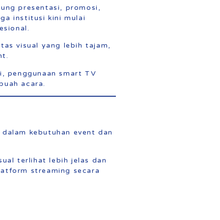
ung presentasi, promosi,
 institusi kini mulai
esional.
as visual yang lebih tajam,
nt.
si, penggunaan smart TV
buah acara.
n dalam kebutuhan event dan
al terlihat lebih jelas dan
platform streaming secara